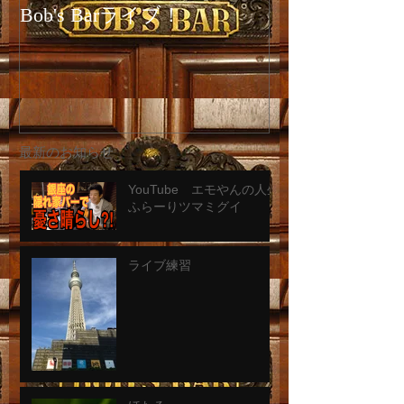
Bob's Barライブ！
ホームページ
最新のお知らせ
YouTube エモやんの人生
ふらーりツマミグイ
ライブ練習